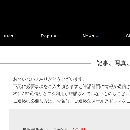
Latest
Popular
News
S
∨
記事、写真
お問い合わせありがとうございます。
下記に必要事項をご入力頂きますと許諾部門に情報が送信
稀にAFP通信から二次利用が許諾されていないものもござ
ご連絡の必要な方は、お名前、ご連絡先メールアドレスを