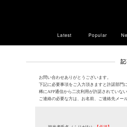
Latest
Popular
N
記
お問い合わせありがとうございます。
下記に必要事項をご入力頂きますと許諾部門
稀にAFP通信から二次利用が許諾されていな
ご連絡の必要な方は、お名前、ご連絡先メー