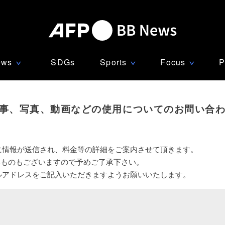
ews
SDGs
Sports
Focus
P
∨
∨
∨
事、写真、動画などの使用についてのお問い合
に情報が送信され、料金等の詳細をご案内させて頂きます。
いものもございますので予めご了承下さい。
ルアドレスをご記入いただきますようお願いいたします。