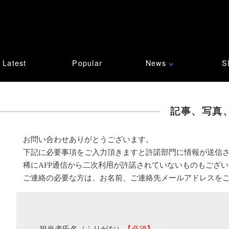
Latest
Popular
News
S
∨
記事、写真
お問い合わせありがとうございます。
下記に必要事項をご入力頂きますと許諾部門に情報が送信
稀にAFP通信から二次利用が許諾されていないものもござ
ご連絡の必要な方は、お名前、ご連絡先メールアドレスを