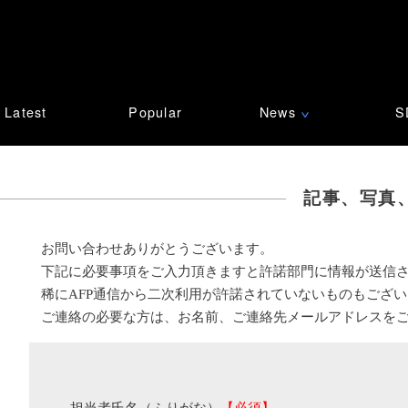
Latest
Popular
News
S
∨
記事、写真
お問い合わせありがとうございます。
下記に必要事項をご入力頂きますと許諾部門に情報が送信
稀にAFP通信から二次利用が許諾されていないものもござ
ご連絡の必要な方は、お名前、ご連絡先メールアドレスを