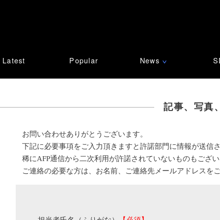
Latest
Popular
News
S
∨
記事、写真
お問い合わせありがとうございます。
下記に必要事項をご入力頂きますと許諾部門に情報が送信
稀にAFP通信から二次利用が許諾されていないものもござ
ご連絡の必要な方は、お名前、ご連絡先メールアドレスを