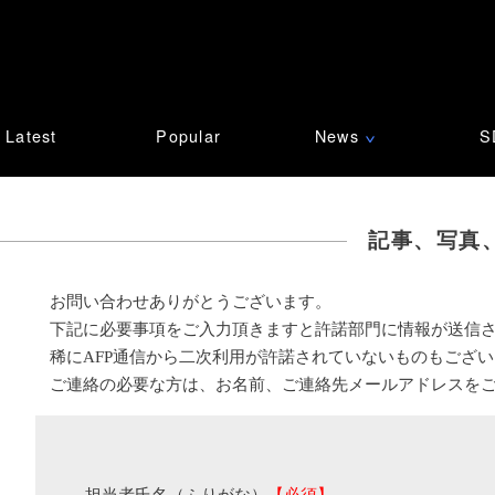
Latest
Popular
News
S
∨
記事、写真
お問い合わせありがとうございます。
下記に必要事項をご入力頂きますと許諾部門に情報が送信
稀にAFP通信から二次利用が許諾されていないものもござ
ご連絡の必要な方は、お名前、ご連絡先メールアドレスを