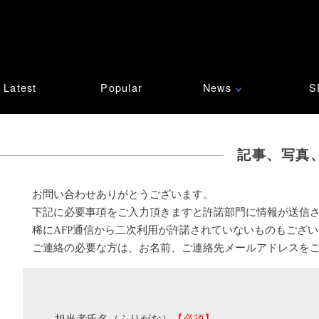
Latest
Popular
News
S
∨
記事、写真
お問い合わせありがとうございます。
下記に必要事項をご入力頂きますと許諾部門に情報が送信
稀にAFP通信から二次利用が許諾されていないものもござ
ご連絡の必要な方は、お名前、ご連絡先メールアドレスを