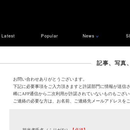
Latest
Popular
News
S
∨
記事、写真
お問い合わせありがとうございます。
下記に必要事項をご入力頂きますと許諾部門に情報が送信
稀にAFP通信から二次利用が許諾されていないものもござ
ご連絡の必要な方は、お名前、ご連絡先メールアドレスを