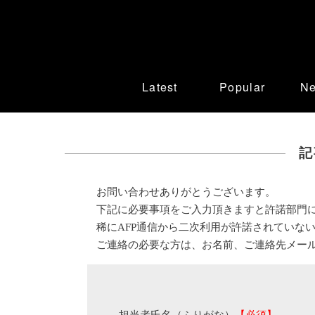
Latest
Popular
N
記
お問い合わせありがとうございます。
下記に必要事項をご入力頂きますと許諾部門
稀にAFP通信から二次利用が許諾されていな
ご連絡の必要な方は、お名前、ご連絡先メー