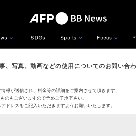
ews
SDGs
Sports
Focus
P
∨
∨
∨
事、写真、動画などの使用についてのお問い合
に情報が送信され、料金等の詳細をご案内させて頂きます。
いものもございますので予めご了承下さい。
ルアドレスをご記入いただきますようお願いいたします。