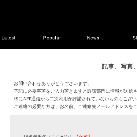
Latest
Popular
News
S
∨
記事、写真
お問い合わせありがとうございます。
下記に必要事項をご入力頂きますと許諾部門に情報が送信
稀にAFP通信から二次利用が許諾されていないものもござ
ご連絡の必要な方は、お名前、ご連絡先メールアドレスを