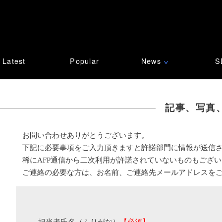
Latest
Popular
News
S
∨
記事、写真
お問い合わせありがとうございます。
下記に必要事項をご入力頂きますと許諾部門に情報が送信
稀にAFP通信から二次利用が許諾されていないものもござ
ご連絡の必要な方は、お名前、ご連絡先メールアドレスを