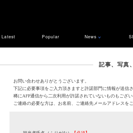
Latest
Popular
News
S
∨
記事、写真
お問い合わせありがとうございます。
下記に必要事項をご入力頂きますと許諾部門に情報が送信
稀にAFP通信から二次利用が許諾されていないものもござ
ご連絡の必要な方は、お名前、ご連絡先メールアドレスを