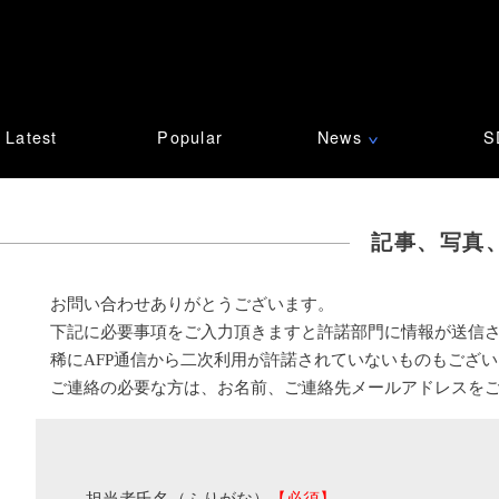
Latest
Popular
News
S
∨
記事、写真
お問い合わせありがとうございます。
下記に必要事項をご入力頂きますと許諾部門に情報が送信
稀にAFP通信から二次利用が許諾されていないものもござ
ご連絡の必要な方は、お名前、ご連絡先メールアドレスを