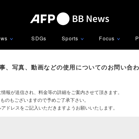
ews
SDGs
Sports
Focus
P
∨
∨
∨
事、写真、動画などの使用についてのお問い合
に情報が送信され、料金等の詳細をご案内させて頂きます。
いものもございますので予めご了承下さい。
ルアドレスをご記入いただきますようお願いいたします。