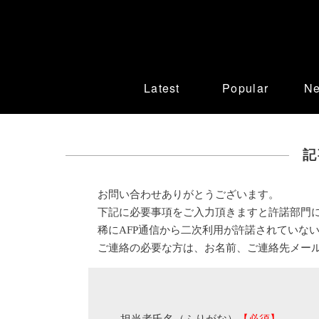
Latest
Popular
N
記
お問い合わせありがとうございます。
下記に必要事項をご入力頂きますと許諾部門
稀にAFP通信から二次利用が許諾されていな
ご連絡の必要な方は、お名前、ご連絡先メー