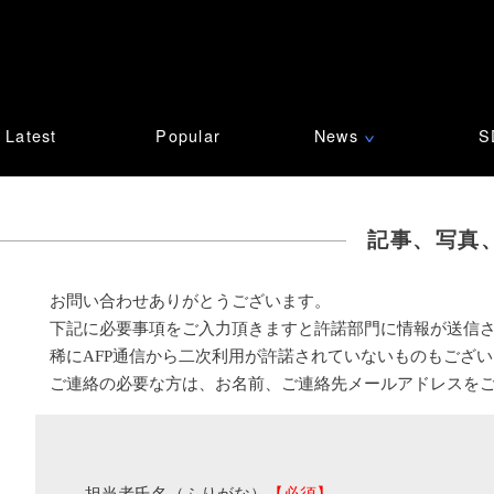
Latest
Popular
News
S
∨
記事、写真
お問い合わせありがとうございます。
下記に必要事項をご入力頂きますと許諾部門に情報が送信
稀にAFP通信から二次利用が許諾されていないものもござ
ご連絡の必要な方は、お名前、ご連絡先メールアドレスを