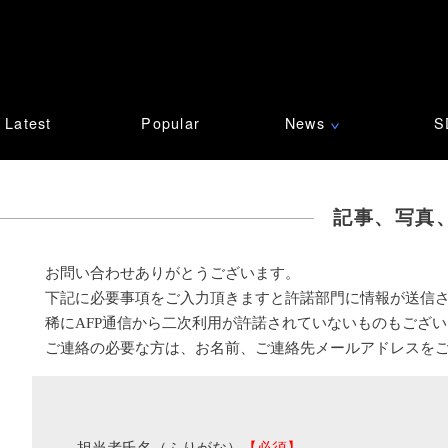
Latest
Popular
News
S
∨
記事、写真
お問い合わせありがとうございます。
下記に必要事項をご入力頂きますと許諾部門に情報が送信
稀にAFP通信から二次利用が許諾されていないものもござ
ご連絡の必要な方は、お名前、ご連絡先メールアドレスを