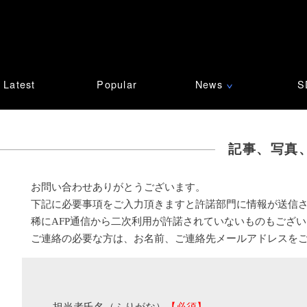
Latest
Popular
News
S
∨
記事、写真
お問い合わせありがとうございます。
下記に必要事項をご入力頂きますと許諾部門に情報が送信
稀にAFP通信から二次利用が許諾されていないものもござ
ご連絡の必要な方は、お名前、ご連絡先メールアドレスを