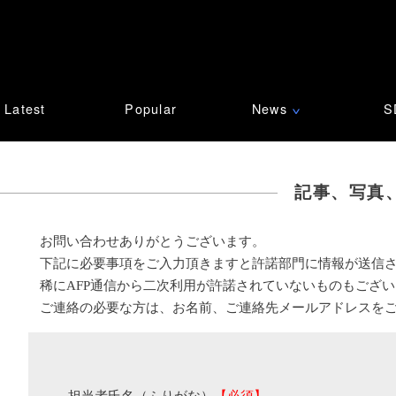
Latest
Popular
News
S
∨
記事、写真
お問い合わせありがとうございます。
下記に必要事項をご入力頂きますと許諾部門に情報が送信
稀にAFP通信から二次利用が許諾されていないものもござ
ご連絡の必要な方は、お名前、ご連絡先メールアドレスを