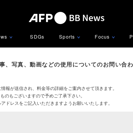
ews
SDGs
Sports
Focus
P
∨
∨
∨
事、写真、動画などの使用についてのお問い合
に情報が送信され、料金等の詳細をご案内させて頂きます。
いものもございますので予めご了承下さい。
ルアドレスをご記入いただきますようお願いいたします。