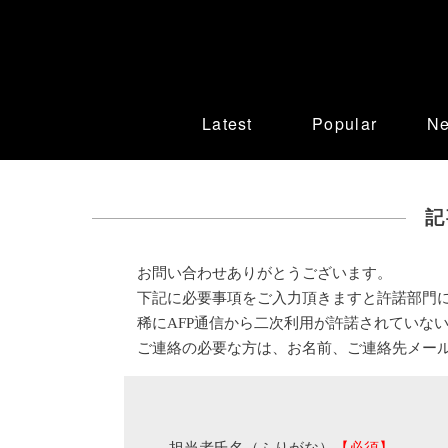
Latest
Popular
N
記
お問い合わせありがとうございます。
下記に必要事項をご入力頂きますと許諾部門
稀にAFP通信から二次利用が許諾されていな
ご連絡の必要な方は、お名前、ご連絡先メー