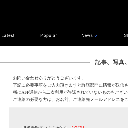
Latest
Popular
News
S
∨
記事、写真
お問い合わせありがとうございます。
下記に必要事項をご入力頂きますと許諾部門に情報が送信
稀にAFP通信から二次利用が許諾されていないものもござ
ご連絡の必要な方は、お名前、ご連絡先メールアドレスを