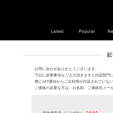
Latest
Popular
N
記
お問い合わせありがとうございます。
下記に必要事項をご入力頂きますと許諾部門
稀にAFP通信から二次利用が許諾されていな
ご連絡の必要な方は、お名前、ご連絡先メー