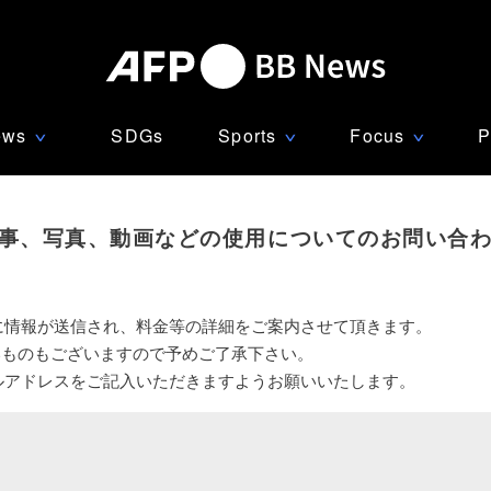
ews
SDGs
Sports
Focus
P
∨
∨
∨
事、写真、動画などの使用についてのお問い合
に情報が送信され、料金等の詳細をご案内させて頂きます。
いものもございますので予めご了承下さい。
ルアドレスをご記入いただきますようお願いいたします。