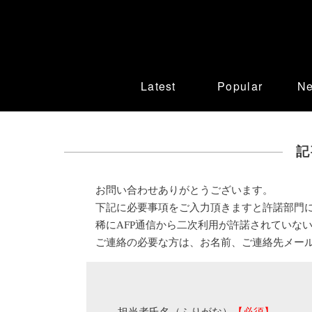
Latest
Popular
N
記
お問い合わせありがとうございます。
下記に必要事項をご入力頂きますと許諾部門
稀にAFP通信から二次利用が許諾されていな
ご連絡の必要な方は、お名前、ご連絡先メー