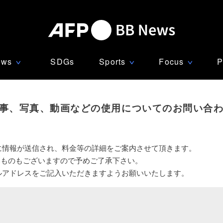
ews
SDGs
Sports
Focus
P
∨
∨
∨
事、写真、動画などの使用についてのお問い合
に情報が送信され、料金等の詳細をご案内させて頂きます。
いものもございますので予めご了承下さい。
ルアドレスをご記入いただきますようお願いいたします。