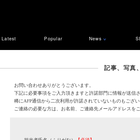
Latest
Popular
News
S
∨
記事、写真
お問い合わせありがとうございます。
下記に必要事項をご入力頂きますと許諾部門に情報が送信
稀にAFP通信から二次利用が許諾されていないものもござ
ご連絡の必要な方は、お名前、ご連絡先メールアドレスを