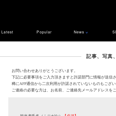
Latest
Popular
News
S
∨
記事、写真
お問い合わせありがとうございます。
下記に必要事項をご入力頂きますと許諾部門に情報が送信
稀にAFP通信から二次利用が許諾されていないものもござ
ご連絡の必要な方は、お名前、ご連絡先メールアドレスを