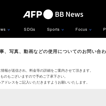
ews
SDGs
Sports
Focus
P
∨
∨
∨
事、写真、動画などの使用についてのお問い合
に情報が送信され、料金等の詳細をご案内させて頂きます。
いものもございますので予めご了承下さい。
ルアドレスをご記入いただきますようお願いいたします。