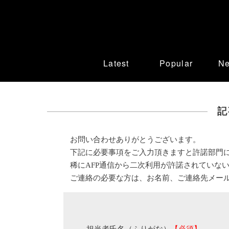
Latest
Popular
N
記
お問い合わせありがとうございます。
下記に必要事項をご入力頂きますと許諾部門
稀にAFP通信から二次利用が許諾されていな
ご連絡の必要な方は、お名前、ご連絡先メー