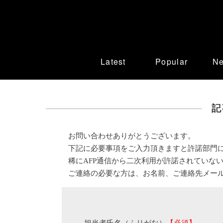
Latest
Popular
N
記
お問い合わせありがとうございます。
下記に必要事項をご入力頂きますと許諾部門
稀にAFP通信から二次利用が許諾されていな
ご連絡の必要な方は、お名前、ご連絡先メー