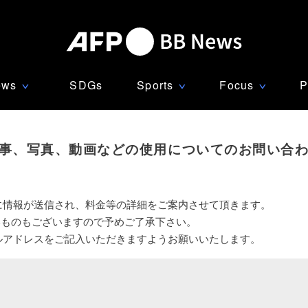
ews
SDGs
Sports
Focus
P
∨
∨
∨
事、写真、動画などの使用についてのお問い合
に情報が送信され、料金等の詳細をご案内させて頂きます。
いものもございますので予めご了承下さい。
ルアドレスをご記入いただきますようお願いいたします。