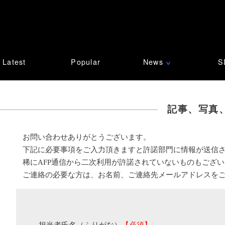
Latest
Popular
News
S
∨
記事、写真
お問い合わせありがとうございます。
下記に必要事項をご入力頂きますと許諾部門に情報が送信
稀にAFP通信から二次利用が許諾されていないものもござ
ご連絡の必要な方は、お名前、ご連絡先メールアドレスを