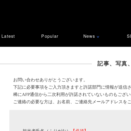
Latest
Popular
News
S
∨
記事、写真
お問い合わせありがとうございます。
下記に必要事項をご入力頂きますと許諾部門に情報が送信
稀にAFP通信から二次利用が許諾されていないものもござ
ご連絡の必要な方は、お名前、ご連絡先メールアドレスを