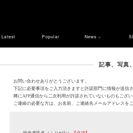
Latest
Popular
News
S
∨
記事、写真
お問い合わせありがとうございます。
下記に必要事項をご入力頂きますと許諾部門に情報が送信
稀にAFP通信から二次利用が許諾されていないものもござ
ご連絡の必要な方は、お名前、ご連絡先メールアドレスを