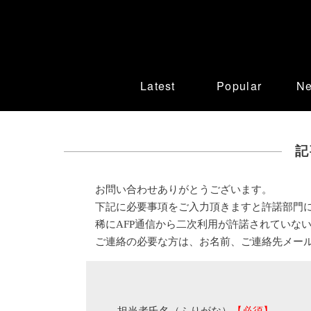
Latest
Popular
N
記
お問い合わせありがとうございます。
下記に必要事項をご入力頂きますと許諾部門
稀にAFP通信から二次利用が許諾されていな
ご連絡の必要な方は、お名前、ご連絡先メー