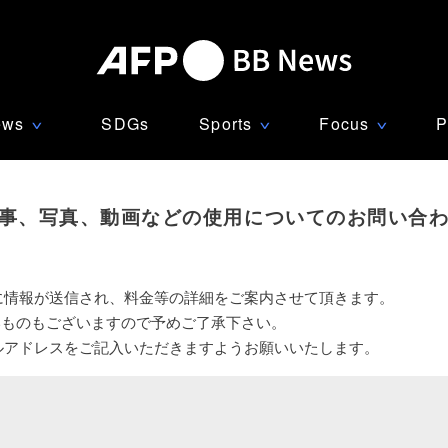
ews
SDGs
Sports
Focus
P
∨
∨
∨
事、写真、動画などの使用についてのお問い合
に情報が送信され、料金等の詳細をご案内させて頂きます。
いものもございますので予めご了承下さい。
ルアドレスをご記入いただきますようお願いいたします。