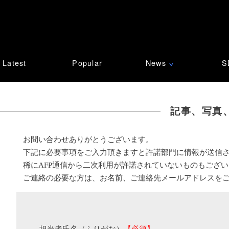
Latest
Popular
News
S
∨
記事、写真
お問い合わせありがとうございます。
下記に必要事項をご入力頂きますと許諾部門に情報が送信
稀にAFP通信から二次利用が許諾されていないものもござ
ご連絡の必要な方は、お名前、ご連絡先メールアドレスを