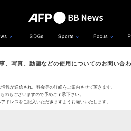
ews
SDGs
Sports
Focus
P
∨
∨
∨
事、写真、動画などの使用についてのお問い合
に情報が送信され、料金等の詳細をご案内させて頂きます。
いものもございますので予めご了承下さい。
ルアドレスをご記入いただきますようお願いいたします。