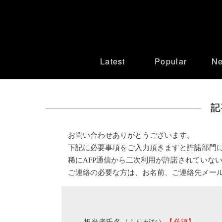
Latest
Popular
N
記
お問い合わせありがとうございます。
下記に必要事項をご入力頂きますと許諾部門
稀にAFP通信から二次利用が許諾されていな
ご連絡の必要な方は、お名前、ご連絡先メー