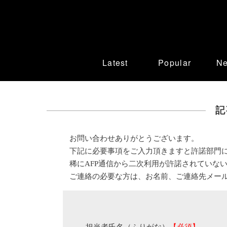
Latest
Popular
N
記
お問い合わせありがとうございます。
下記に必要事項をご入力頂きますと許諾部門
稀にAFP通信から二次利用が許諾されていな
ご連絡の必要な方は、お名前、ご連絡先メー