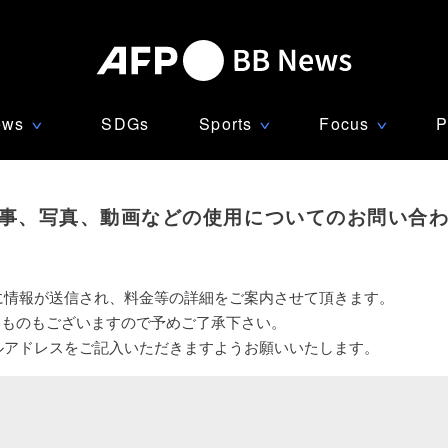
ews
SDGs
Sports
Focus
P
∨
∨
∨
事、写真、動画などの使用についてのお問い合
に情報が送信され、料金等の詳細をご案内させて頂きます。
いものもございますので予めご了承下さい。
ルアドレスをご記入いただきますようお願いいたします。