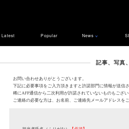
Latest
Popular
News
S
∨
記事、写真
お問い合わせありがとうございます。
下記に必要事項をご入力頂きますと許諾部門に情報が送信
稀にAFP通信から二次利用が許諾されていないものもござ
ご連絡の必要な方は、お名前、ご連絡先メールアドレスを