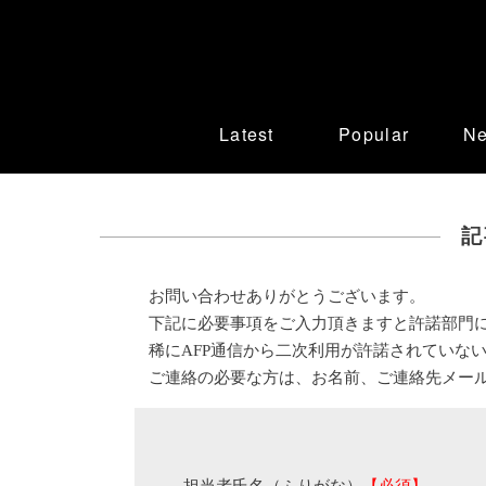
Latest
Popular
N
記
お問い合わせありがとうございます。
下記に必要事項をご入力頂きますと許諾部門
稀にAFP通信から二次利用が許諾されていな
ご連絡の必要な方は、お名前、ご連絡先メー