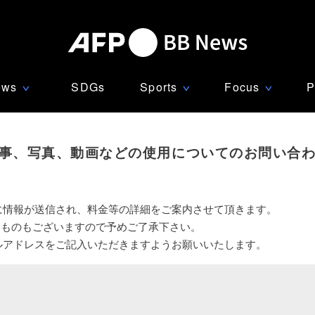
ews
SDGs
Sports
Focus
P
∨
∨
∨
事、写真、動画などの使用についてのお問い合
に情報が送信され、料金等の詳細をご案内させて頂きます。
いものもございますので予めご了承下さい。
ルアドレスをご記入いただきますようお願いいたします。