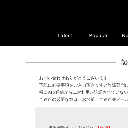
Latest
Popular
N
記
お問い合わせありがとうございます。
下記に必要事項をご入力頂きますと許諾部門
稀にAFP通信から二次利用が許諾されていな
ご連絡の必要な方は、お名前、ご連絡先メー