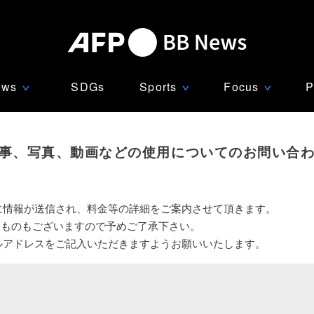
ews
SDGs
Sports
Focus
P
∨
∨
∨
事、写真、動画などの使用についてのお問い合
に情報が送信され、料金等の詳細をご案内させて頂きます。
いものもございますので予めご了承下さい。
ルアドレスをご記入いただきますようお願いいたします。