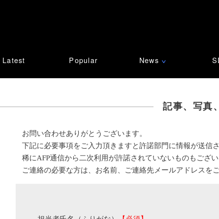
Latest
Popular
News
S
∨
記事、写真
お問い合わせありがとうございます。
下記に必要事項をご入力頂きますと許諾部門に情報が送信
稀にAFP通信から二次利用が許諾されていないものもござ
ご連絡の必要な方は、お名前、ご連絡先メールアドレスを