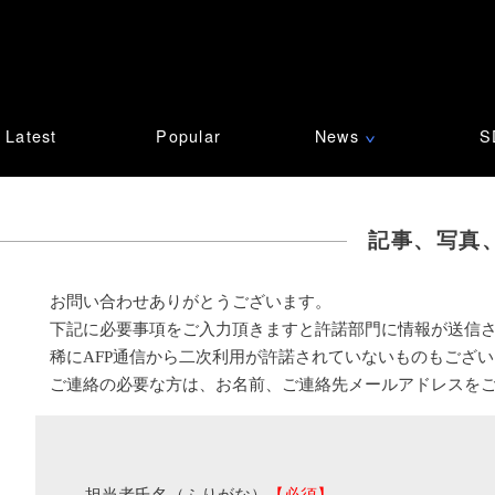
Latest
Popular
News
S
∨
記事、写真
お問い合わせありがとうございます。
下記に必要事項をご入力頂きますと許諾部門に情報が送信
稀にAFP通信から二次利用が許諾されていないものもござ
ご連絡の必要な方は、お名前、ご連絡先メールアドレスを