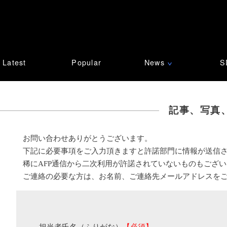
Latest
Popular
News
S
∨
記事、写真
お問い合わせありがとうございます。
下記に必要事項をご入力頂きますと許諾部門に情報が送信
稀にAFP通信から二次利用が許諾されていないものもござ
ご連絡の必要な方は、お名前、ご連絡先メールアドレスを