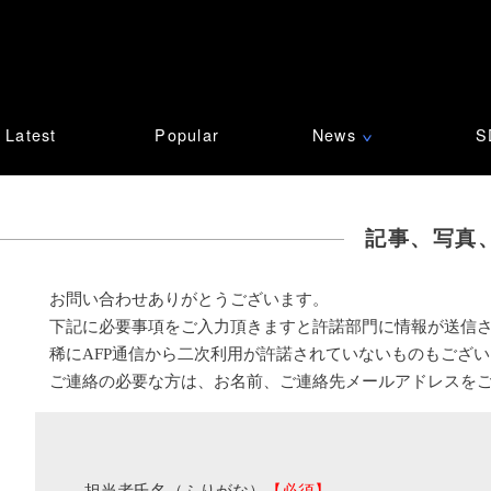
Latest
Popular
News
S
∨
記事、写真
お問い合わせありがとうございます。
下記に必要事項をご入力頂きますと許諾部門に情報が送信
稀にAFP通信から二次利用が許諾されていないものもござ
ご連絡の必要な方は、お名前、ご連絡先メールアドレスを