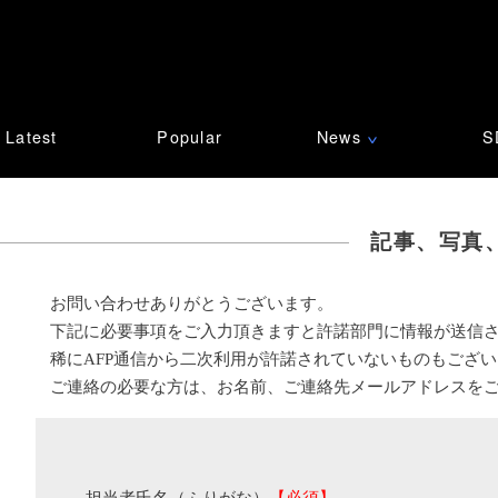
Latest
Popular
News
S
∨
記事、写真
お問い合わせありがとうございます。
下記に必要事項をご入力頂きますと許諾部門に情報が送信
稀にAFP通信から二次利用が許諾されていないものもござ
ご連絡の必要な方は、お名前、ご連絡先メールアドレスを