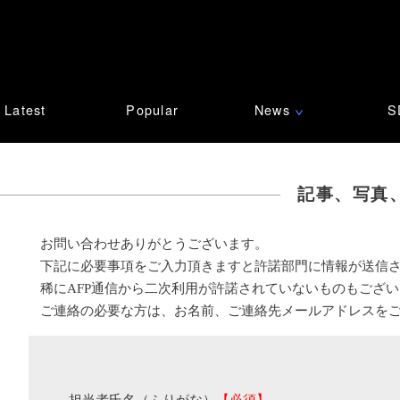
Latest
Popular
News
S
∨
記事、写真
お問い合わせありがとうございます。
下記に必要事項をご入力頂きますと許諾部門に情報が送信
稀にAFP通信から二次利用が許諾されていないものもござ
ご連絡の必要な方は、お名前、ご連絡先メールアドレスを