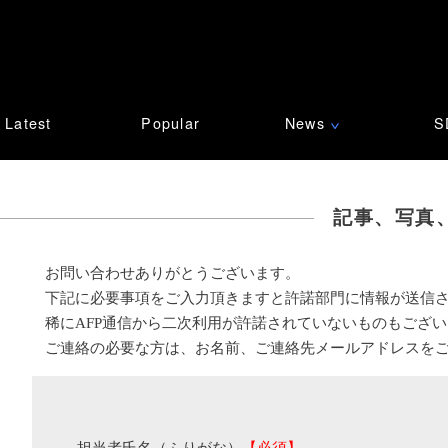
Latest
Popular
News
S
∨
記事、写真
お問い合わせありがとうございます。
下記に必要事項をご入力頂きますと許諾部門に情報が送信
稀にAFP通信から二次利用が許諾されていないものもござ
ご連絡の必要な方は、お名前、ご連絡先メールアドレスを