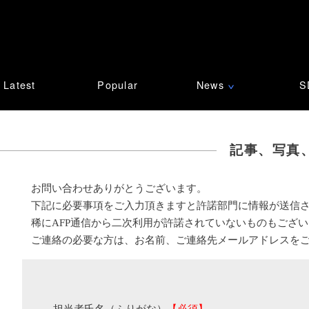
Latest
Popular
News
S
∨
記事、写真
お問い合わせありがとうございます。
下記に必要事項をご入力頂きますと許諾部門に情報が送信
稀にAFP通信から二次利用が許諾されていないものもござ
ご連絡の必要な方は、お名前、ご連絡先メールアドレスを