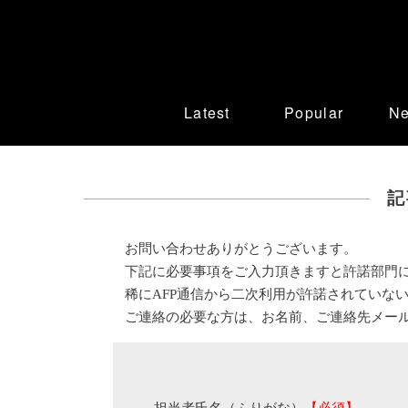
Latest
Popular
N
記
お問い合わせありがとうございます。
下記に必要事項をご入力頂きますと許諾部門
稀にAFP通信から二次利用が許諾されていな
ご連絡の必要な方は、お名前、ご連絡先メー