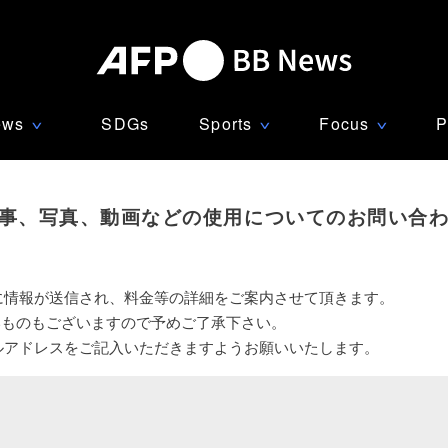
ews
SDGs
Sports
Focus
P
∨
∨
∨
事、写真、動画などの使用についてのお問い合
に情報が送信され、料金等の詳細をご案内させて頂きます。
いものもございますので予めご了承下さい。
ルアドレスをご記入いただきますようお願いいたします。