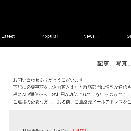
Latest
Popular
News
S
∨
記事、写真
お問い合わせありがとうございます。
下記に必要事項をご入力頂きますと許諾部門に情報が送信
稀にAFP通信から二次利用が許諾されていないものもござ
ご連絡の必要な方は、お名前、ご連絡先メールアドレスを