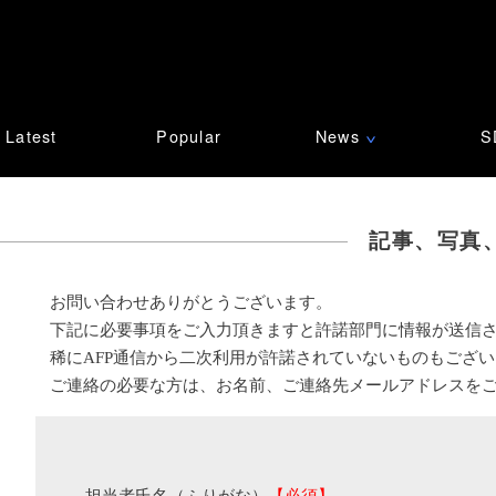
Latest
Popular
News
S
∨
記事、写真
お問い合わせありがとうございます。
下記に必要事項をご入力頂きますと許諾部門に情報が送信
稀にAFP通信から二次利用が許諾されていないものもござ
ご連絡の必要な方は、お名前、ご連絡先メールアドレスを