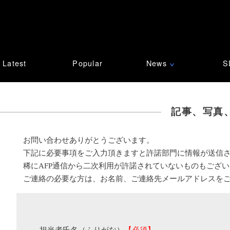
Latest
Popular
News
S
∨
記事、写真
お問い合わせありがとうございます。
下記に必要事項をご入力頂きますと許諾部門に情報が送信
稀にAFP通信から二次利用が許諾されていないものもござ
ご連絡の必要な方は、お名前、ご連絡先メールアドレスを