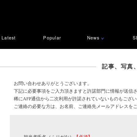
Latest
Popular
News
S
∨
記事、写真
お問い合わせありがとうございます。
下記に必要事項をご入力頂きますと許諾部門に情報が送信
稀にAFP通信から二次利用が許諾されていないものもござ
ご連絡の必要な方は、お名前、ご連絡先メールアドレスを