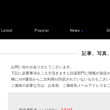
Latest
Popular
News
S
∨
記事、写真
お問い合わせありがとうございます。
下記に必要事項をご入力頂きますと許諾部門に情報が送信
稀にAFP通信から二次利用が許諾されていないものもござ
ご連絡の必要な方は、お名前、ご連絡先メールアドレスを